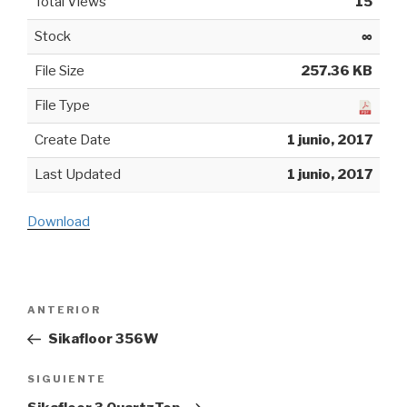
Total Views
15
Stock
∞
File Size
257.36 KB
File Type
Create Date
1 junio, 2017
Last Updated
1 junio, 2017
Download
Navegación
ANTERIOR
Entrada
de
anterior:
Sikafloor 356W
entradas
SIGUIENTE
Siguiente
entrada