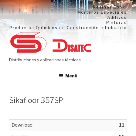
Ir
Resinas Epoxi
al
Morteros Especiales
Aditivos
contenido
Pinturas
Productos Químicos de Construcción e Industria
Distribuciones y aplicaciones técnicas
Menú
Sikafloor 357SP
Download
11