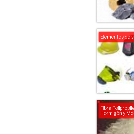
Elementos de s
Fibra Polipropi
Hormigón y Mo