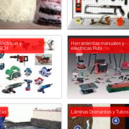
éctricas y
Herramientas manuales y
OSCH
eléctricas Rubi
cas
Láminas Drenantes y Tubos