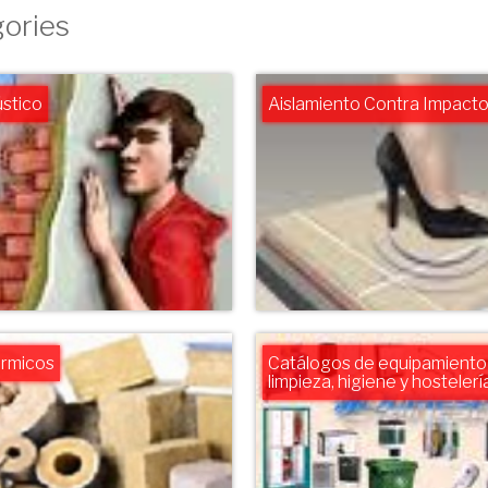
ories
ústico
Aislamiento Contra Impact
érmicos
Catálogos de equipamiento 
limpieza, higiene y hostelerí