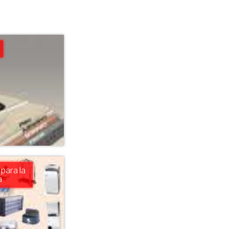
o
para la
a