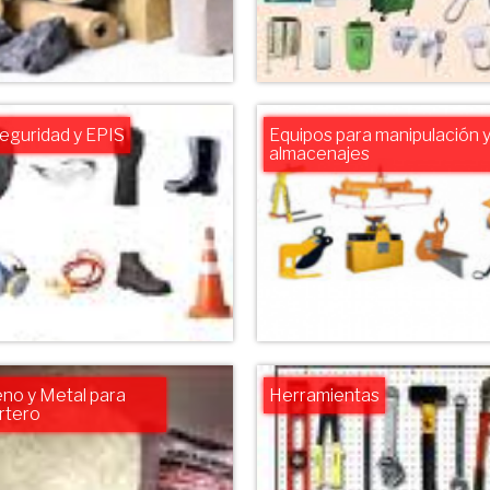
eguridad y EPIS
Equipos para manipulación 
almacenajes
leno y Metal para
Herramientas
rtero