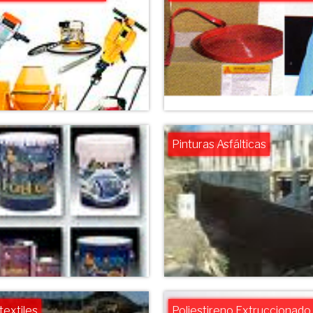
Pinturas Asfálticas
textiles
Poliestireno Extruccionado