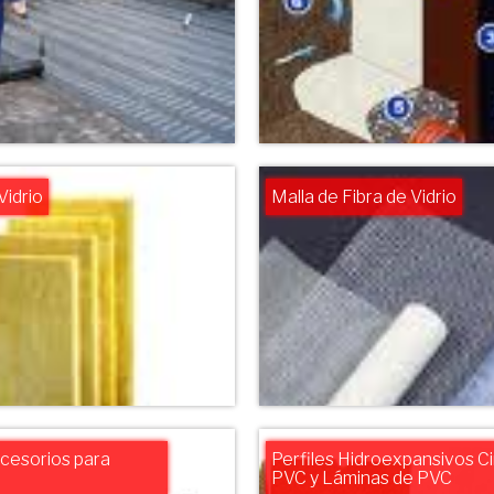
Vidrio
Malla de Fibra de Vidrio
ccesorios para
Perfiles Hidroexpansivos C
PVC y Láminas de PVC