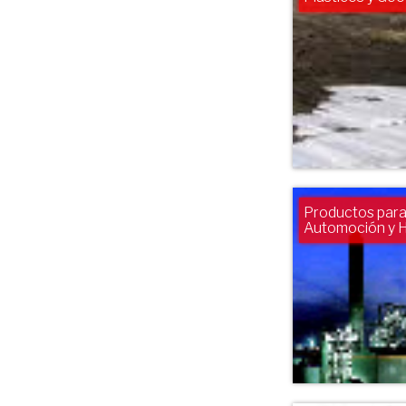
Productos para 
Automoción y H