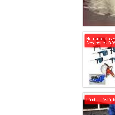
Herramientas El
Accesorios B
Láminas Asfálti