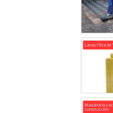
Lanas Fibra de 
Maquinaria y a
construcción