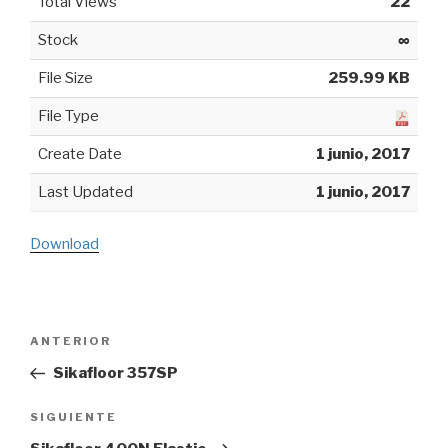
Total Views
22
Stock
∞
File Size
259.99 KB
File Type
Create Date
1 junio, 2017
Last Updated
1 junio, 2017
Download
Navegación
ANTERIOR
Entrada
de
anterior:
Sikafloor 357SP
entradas
SIGUIENTE
Siguiente
entrada