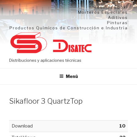
Ir
Resinas Epoxi
al
Morteros Especiales
Aditivos
contenido
Pinturas
Productos Químicos de Construcción e Industria
Distribuciones y aplicaciones técnicas
Menú
Sikafloor 3 QuartzTop
Download
10