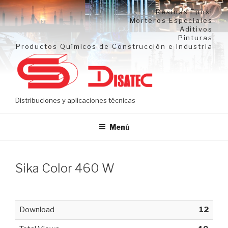
Ir
Resinas Epoxi
al
Morteros Especiales
Aditivos
contenido
Pinturas
Productos Químicos de Construcción e Industria
Distribuciones y aplicaciones técnicas
Menú
Sika Color 460 W
Download
12