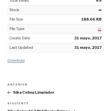
Total Views
49
Stock
∞
File Size
188.66 KB
File Type
Create Date
31 mayo, 2017
Last Updated
31 mayo, 2017
Download
Navegación
ANTERIOR
Entrada
de
anterior:
Sika Colma Limpiador
entradas
SIGUIENTE
Siguiente
entrada