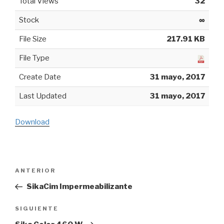
Total Views
32
Stock
∞
File Size
217.91 KB
File Type
Create Date
31 mayo, 2017
Last Updated
31 mayo, 2017
Download
Navegación
ANTERIOR
Entrada
de
anterior:
SikaCim Impermeabilizante
entradas
SIGUIENTE
Siguiente
entrada