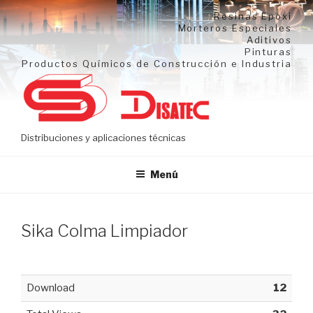
Ir
Resinas Epoxi
al
Morteros Especiales
Aditivos
contenido
Pinturas
Productos Químicos de Construcción e Industria
Distribuciones y aplicaciones técnicas
Menú
Sika Colma Limpiador
Download
12