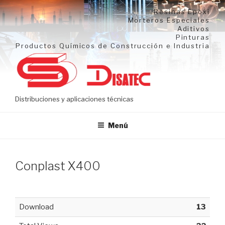
Ir
Resinas Epoxi
al
Morteros Especiales
Aditivos
contenido
Pinturas
Productos Químicos de Construcción e Industria
Distribuciones y aplicaciones técnicas
Menú
Conplast X400
Download
13