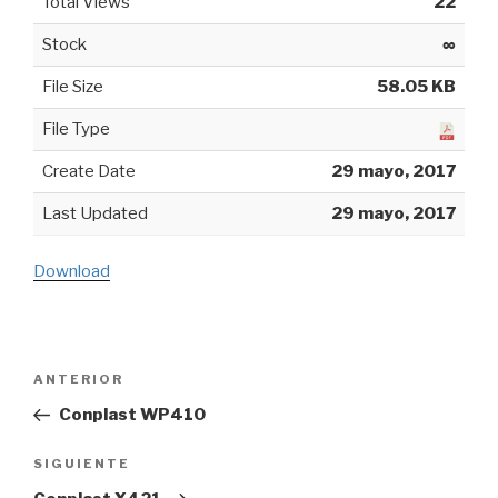
Total Views
22
Stock
∞
File Size
58.05 KB
File Type
Create Date
29 mayo, 2017
Last Updated
29 mayo, 2017
Download
Navegación
ANTERIOR
Entrada
de
anterior:
Conplast WP410
entradas
SIGUIENTE
Siguiente
entrada