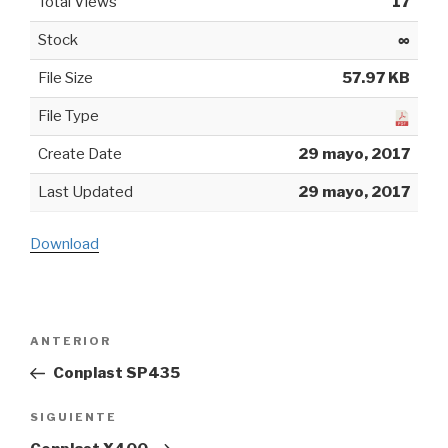
Total Views
17
Stock
∞
File Size
57.97 KB
File Type
Create Date
29 mayo, 2017
Last Updated
29 mayo, 2017
Download
Navegación
ANTERIOR
Entrada
de
anterior:
Conplast SP435
entradas
SIGUIENTE
Siguiente
entrada