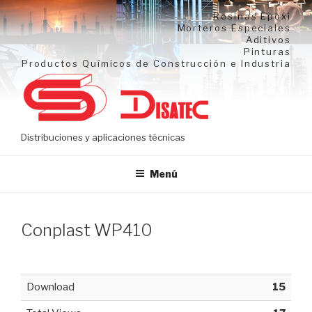
Ir
Resinas Epoxi
al
Morteros Especiales
Aditivos
contenido
Pinturas
Productos Químicos de Construcción e Industria
Distribuciones y aplicaciones técnicas
Menú
Conplast WP410
Download
15