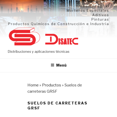
Ir
Resinas Epoxi
al
Morteros Especiales
Aditivos
contenido
Pinturas
Productos Químicos de Construcción e Industria
Distribuciones y aplicaciones técnicas
Menú
Home
»
Productos
»
Suelos de
carreteras GRSF
SUELOS DE CARRETERAS
GRSF