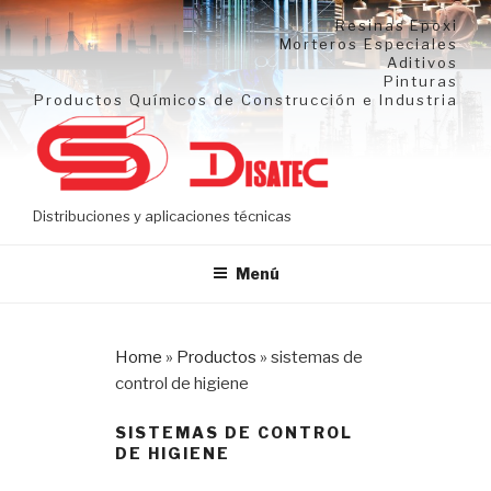
Ir
Resinas Epoxi
al
Morteros Especiales
Aditivos
contenido
Pinturas
Productos Químicos de Construcción e Industria
Distribuciones y aplicaciones técnicas
Menú
Home
»
Productos
»
sistemas de
control de higiene
SISTEMAS DE CONTROL
DE HIGIENE