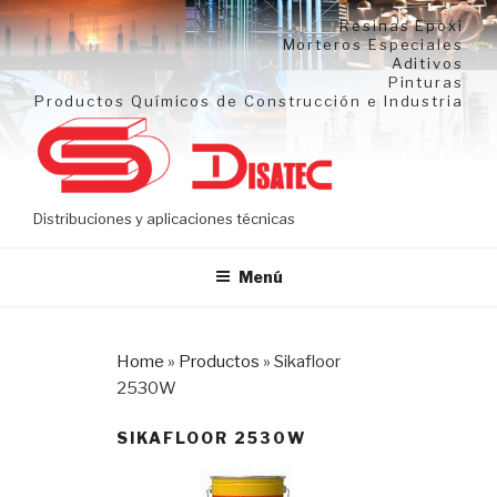
Ir
Resinas Epoxi
al
Morteros Especiales
Aditivos
contenido
Pinturas
Productos Químicos de Construcción e Industria
Distribuciones y aplicaciones técnicas
Menú
Home
»
Productos
»
Sikafloor
2530W
SIKAFLOOR 2530W