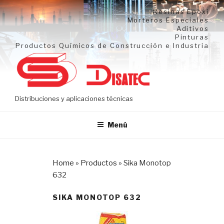
Ir
Resinas Epoxi
al
Morteros Especiales
Aditivos
contenido
Pinturas
Productos Químicos de Construcción e Industria
Distribuciones y aplicaciones técnicas
Menú
Home
»
Productos
»
Sika Monotop
632
SIKA MONOTOP 632