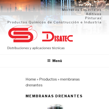
Ir
Resinas Epoxi
al
Morteros Especiales
Aditivos
contenido
Pinturas
Productos Químicos de Construcción e Industria
Distribuciones y aplicaciones técnicas
Menú
Home
»
Productos
»
membranas
drenantes
MEMBRANAS DRENANTES