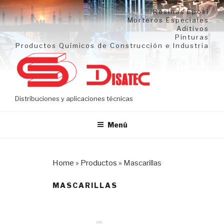
Ir
Resinas Epoxi
al
Morteros Especiales
Aditivos
contenido
Pinturas
Productos Químicos de Construcción e Industria
Distribuciones y aplicaciones técnicas
Menú
Home
»
Productos
»
Mascarillas
MASCARILLAS