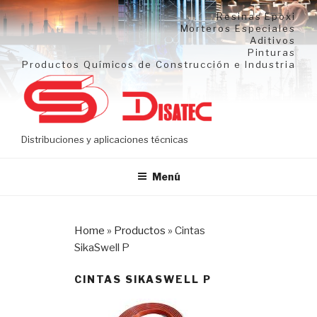
Ir
Resinas Epoxi
al
Morteros Especiales
Aditivos
contenido
Pinturas
Productos Químicos de Construcción e Industria
Distribuciones y aplicaciones técnicas
Menú
Home
»
Productos
»
Cintas
SikaSwell P
CINTAS SIKASWELL P