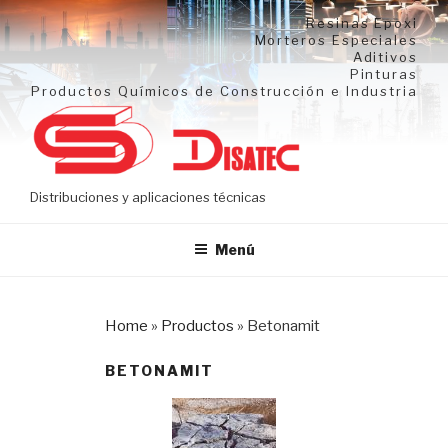
Ir
Resinas Epoxi
al
Morteros Especiales
Aditivos
contenido
Pinturas
Productos Químicos de Construcción e Industria
Distribuciones y aplicaciones técnicas
Menú
Home
»
Productos
»
Betonamit
BETONAMIT