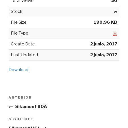
Total Views
20
Stock
∞
File Size
199.96 KB
File Type
Create Date
2 junio, 2017
Last Updated
2 junio, 2017
Download
Navegación
ANTERIOR
Entrada
de
anterior:
Sikament 90A
entradas
SIGUIENTE
Siguiente
entrada