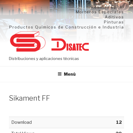
Ir
Resinas Epoxi
al
Morteros Especiales
Aditivos
contenido
Pinturas
Productos Químicos de Construcción e Industria
Distribuciones y aplicaciones técnicas
Menú
Sikament FF
Download
12