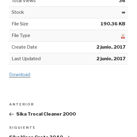
Total Views
36
Stock
∞
File Size
190.36 KB
File Type
Create Date
2 junio, 2017
Last Updated
2 junio, 2017
Download
Navegación
ANTERIOR
Entrada
de
anterior:
Sika Trocal Cleaner 2000
entradas
SIGUIENTE
Siguiente
entrada