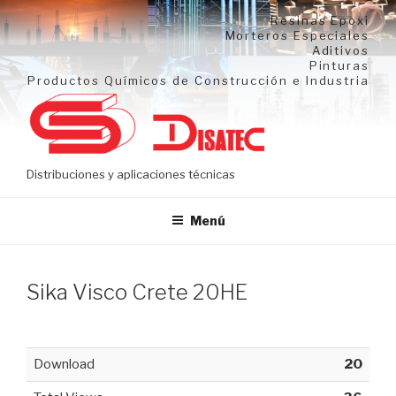
Ir
Resinas Epoxi
al
Morteros Especiales
Aditivos
contenido
Pinturas
Productos Químicos de Construcción e Industria
Distribuciones y aplicaciones técnicas
Menú
Sika Visco Crete 20HE
Download
20