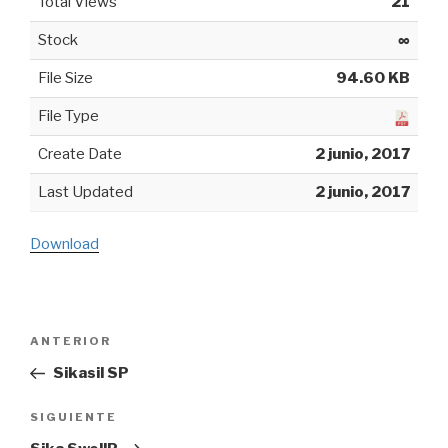
Total Views
21
Stock
∞
File Size
94.60 KB
File Type
Create Date
2 junio, 2017
Last Updated
2 junio, 2017
Download
Navegación
ANTERIOR
Entrada
de
anterior:
Sikasil SP
entradas
SIGUIENTE
Siguiente
entrada