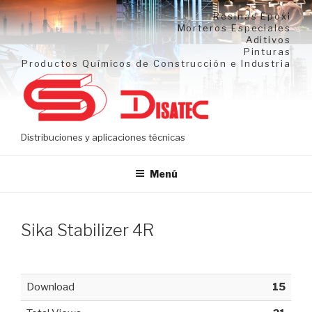
Ir
Resinas Epoxi
al
Morteros Especiales
Aditivos
contenido
Pinturas
Productos Químicos de Construcción e Industria
Distribuciones y aplicaciones técnicas
Menú
Sika Stabilizer 4R
Download
15