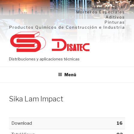
Ir
Resinas Epoxi
al
Morteros Especiales
Aditivos
contenido
Pinturas
Productos Químicos de Construcción e Industria
Distribuciones y aplicaciones técnicas
Menú
Sika Lam Impact
Download
16