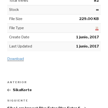
Total Views
82
Stock
∞
File Size
229.00 KB
File Type
Create Date
1 junio, 2017
Last Updated
1 junio, 2017
Download
Navegación
ANTERIOR
Entrada
de
anterior:
SikaKorte
entradas
SIGUIENTE
Siguiente
entrada