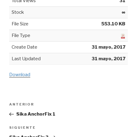
Total Views
31
Stock
∞
File Size
553.10 KB
File Type
Create Date
31 mayo, 2017
Last Updated
31 mayo, 2017
Download
Navegación
ANTERIOR
Entrada
de
anterior:
Sika AnchorFix 1
entradas
SIGUIENTE
Siguiente
entrada