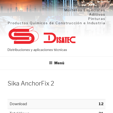
Ir
Resinas Epoxi
al
Morteros Especiales
Aditivos
contenido
Pinturas
Productos Químicos de Construcción e Industria
Distribuciones y aplicaciones técnicas
Menú
Sika AnchorFix 2
Download
12