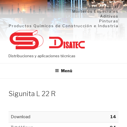
Ir
Resinas Epoxi
al
Morteros Especiales
Aditivos
contenido
Pinturas
Productos Químicos de Construcción e Industria
Distribuciones y aplicaciones técnicas
Menú
Sigunita L 22 R
Download
14