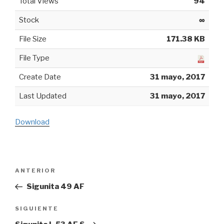
Total Views
94
Stock
∞
File Size
171.38 KB
File Type
Create Date
31 mayo, 2017
Last Updated
31 mayo, 2017
Download
Navegación
ANTERIOR
Entrada
de
anterior:
Sigunita 49 AF
entradas
SIGUIENTE
Siguiente
entrada