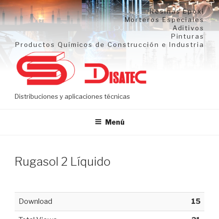
Ir
Resinas Epoxi
al
Morteros Especiales
Aditivos
contenido
Pinturas
Productos Químicos de Construcción e Industria
Distribuciones y aplicaciones técnicas
Menú
Rugasol 2 Líquido
Download
15