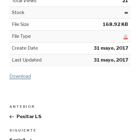
Total Views
21
Stock
∞
File Size
168.92 KB
File Type
Create Date
31 mayo, 2017
Last Updated
31 mayo, 2017
Download
Navegación
ANTERIOR
Entrada
de
anterior:
Poxitar LS
entradas
SIGUIENTE
Siguiente
entrada