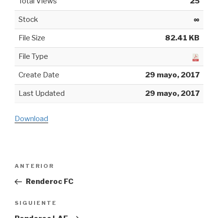
Total Views
25
Stock
∞
File Size
82.41 KB
File Type
Create Date
29 mayo, 2017
Last Updated
29 mayo, 2017
Download
Navegación
ANTERIOR
Entrada
de
anterior:
Renderoc FC
entradas
SIGUIENTE
Siguiente
entrada