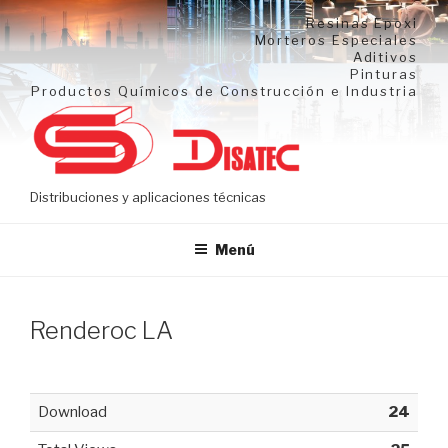
Ir
Resinas Epoxi
al
Morteros Especiales
Aditivos
contenido
Pinturas
Productos Químicos de Construcción e Industria
Distribuciones y aplicaciones técnicas
Menú
Renderoc LA
Download
24