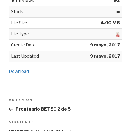
Total Views
93
Stock
∞
File Size
4.00 MB
File Type
Create Date
9 mayo, 2017
Last Updated
9 mayo, 2017
Download
Navegación
ANTERIOR
Entrada
de
anterior:
Prontuario BETEC 2 de 5
entradas
SIGUIENTE
Siguiente
entrada