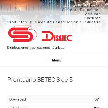
Ir
Resinas Epoxi
al
Morteros Especiales
Aditivos
contenido
Pinturas
Productos Químicos de Construcción e Industria
Distribuciones y aplicaciones técnicas
Menú
Prontuario BETEC 3 de 5
Download
57