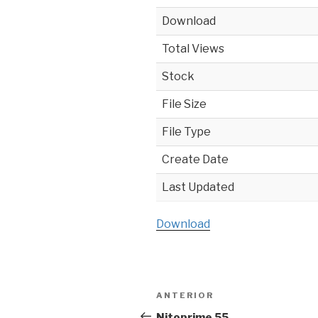
Download
Total Views
Stock
File Size
File Type
Create Date
Last Updated
Download
Navegación
ANTERIOR
Entrada
de
anterior:
Nitoprime 55