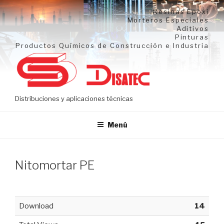
Ir
Resinas Epoxi
al
Morteros Especiales
Aditivos
contenido
Pinturas
Productos Químicos de Construcción e Industria
Distribuciones y aplicaciones técnicas
Menú
Nitomortar PE
Download
14