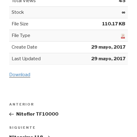
Total Views
45
Stock
∞
File Size
110.17 KB
File Type
Create Date
29 mayo, 2017
Last Updated
29 mayo, 2017
Download
Navegación
ANTERIOR
Entrada
de
anterior:
Nitoflor TF10000
entradas
SIGUIENTE
Siguiente
entrada