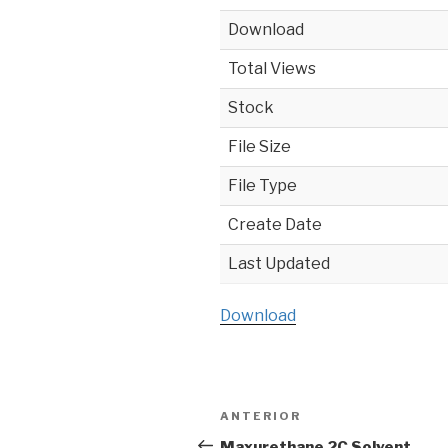
Download
Total Views
Stock
File Size
File Type
Create Date
Last Updated
Download
Navegación
ANTERIOR
Entrada
de
anterior:
Maxurethane 2C Solvent