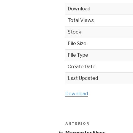
Download
Total Views
Stock
File Size
File Type
Create Date
Last Updated
Download
Navegación
ANTERIOR
Entrada
de
anterior:
Maxmorter Floor