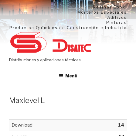
Ir
Resinas Epoxi
al
Morteros Especiales
Aditivos
contenido
Pinturas
Productos Químicos de Construcción e Industria
Distribuciones y aplicaciones técnicas
Menú
Maxlevel L
Download
14