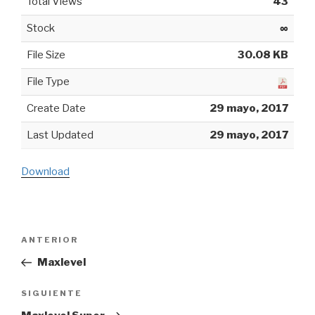
Total Views
43
Stock
∞
File Size
30.08 KB
File Type
Create Date
29 mayo, 2017
Last Updated
29 mayo, 2017
Download
Navegación
ANTERIOR
Entrada
de
anterior:
Maxlevel
entradas
SIGUIENTE
Siguiente
entrada