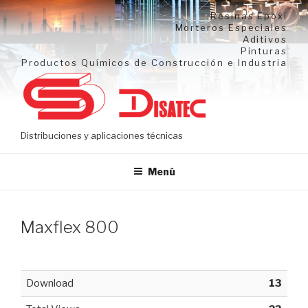
Ir
Resinas Epoxi
al
Morteros Especiales
Aditivos
contenido
Pinturas
Productos Químicos de Construcción e Industria
Distribuciones y aplicaciones técnicas
Menú
Maxflex 800
Download
13