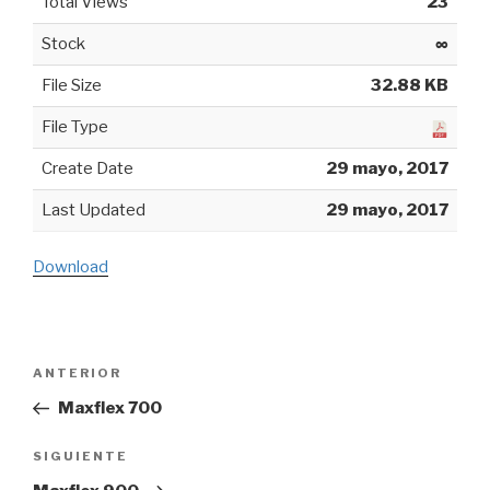
Total Views
23
Stock
∞
File Size
32.88 KB
File Type
Create Date
29 mayo, 2017
Last Updated
29 mayo, 2017
Download
Navegación
ANTERIOR
Entrada
de
anterior:
Maxflex 700
entradas
SIGUIENTE
Siguiente
entrada