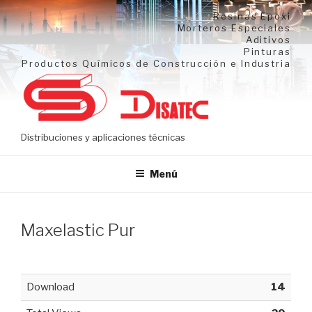
Ir
Resinas Epoxi
al
Morteros Especiales
Aditivos
contenido
Pinturas
Productos Químicos de Construcción e Industria
Distribuciones y aplicaciones técnicas
Menú
Maxelastic Pur
Download
14