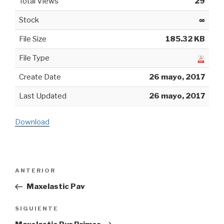
Total Views
29
Stock
∞
File Size
185.32 KB
File Type
Create Date
26 mayo, 2017
Last Updated
26 mayo, 2017
Download
Navegación
ANTERIOR
Entrada
de
anterior:
Maxelastic Pav
entradas
SIGUIENTE
Siguiente
entrada