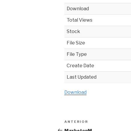
Download
Total Views
Stock
File Size
File Type
Create Date
Last Updated
Download
Navegación
ANTERIOR
Entrada
de
anterior:
MaxbetonM