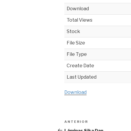
Download
Total Views
Stock
File Size
File Type
Create Date
Last Updated
Download
Navegación
ANTERIOR
Entrada
de
anterior:
Láminas Sika Dan