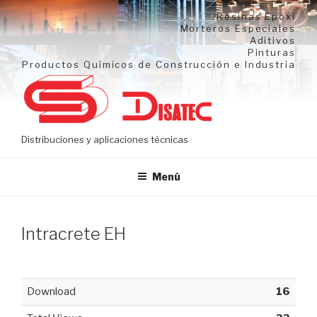
Ir
Resinas Epoxi
al
Morteros Especiales
Aditivos
contenido
Pinturas
Productos Químicos de Construcción e Industria
Distribuciones y aplicaciones técnicas
Menú
Intracrete EH
Download
16