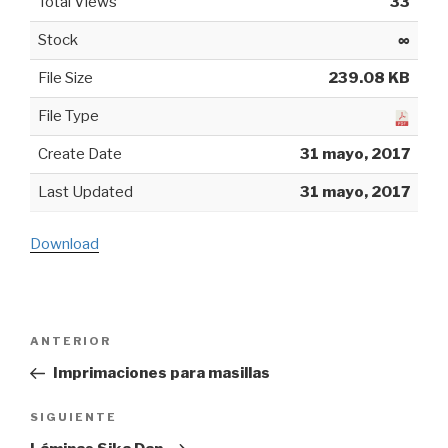
Total Views
33
Stock
∞
File Size
239.08 KB
File Type
Create Date
31 mayo, 2017
Last Updated
31 mayo, 2017
Download
Navegación
ANTERIOR
Entrada
de
anterior:
Imprimaciones para masillas
entradas
SIGUIENTE
Siguiente
entrada