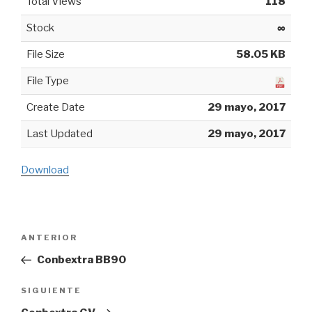
Total Views
118
Stock
∞
File Size
58.05 KB
File Type
Create Date
29 mayo, 2017
Last Updated
29 mayo, 2017
Download
Navegación
ANTERIOR
Entrada
de
anterior:
Conbextra BB90
entradas
SIGUIENTE
Siguiente
entrada