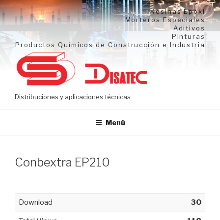
Ir
Resinas Epoxi
al
Morteros Especiales
Aditivos
contenido
Pinturas
Productos Químicos de Construcción e Industria
Distribuciones y aplicaciones técnicas
Menú
Conbextra EP210
Download
30