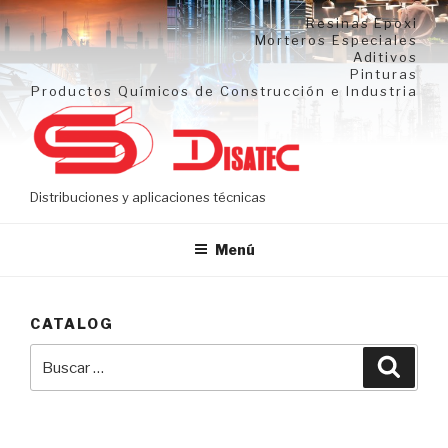
Ir
Resinas Epoxi
al
Morteros Especiales
Aditivos
contenido
Pinturas
Productos Químicos de Construcción e Industria
Distribuciones y aplicaciones técnicas
Menú
CATALOG
Buscar
Busca
por: