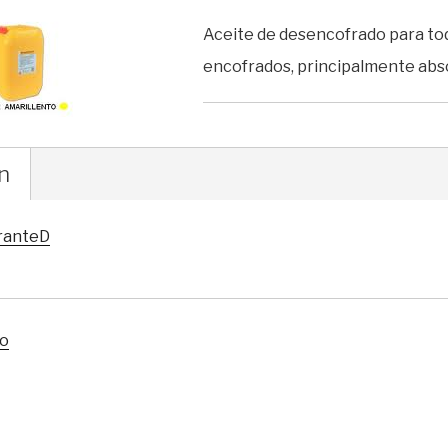
Aceite de desencofrado para tod
encofrados, principalmente ab
n
ranteD
do