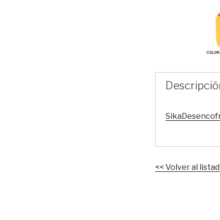
Descripció
SikaDesencof
<< Volver al lista