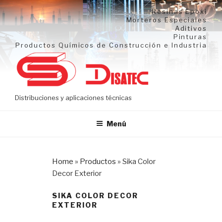
Ir
Resinas Epoxi
al
Morteros Especiales
Aditivos
contenido
Pinturas
Productos Químicos de Construcción e Industria
Distribuciones y aplicaciones técnicas
Menú
Home
»
Productos
»
Sika Color
Decor Exterior
SIKA COLOR DECOR
EXTERIOR