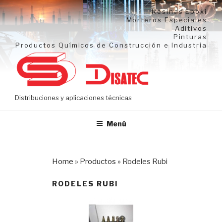
Ir
Resinas Epoxi
al
Morteros Especiales
Aditivos
contenido
Pinturas
Productos Químicos de Construcción e Industria
Distribuciones y aplicaciones técnicas
Menú
Home
»
Productos
»
Rodeles Rubi
RODELES RUBI