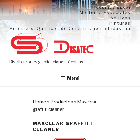
Ir
Resinas Epoxi
al
Morteros Especiales
Aditivos
contenido
Pinturas
Productos Químicos de Construcción e Industria
Distribuciones y aplicaciones técnicas
Menú
Home
»
Productos
»
Maxclear
graffiti cleaner
MAXCLEAR GRAFFITI
CLEANER