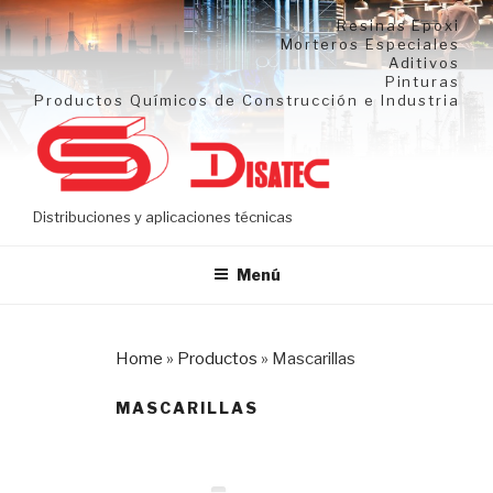
Ir
Resinas Epoxi
al
Morteros Especiales
Aditivos
contenido
Pinturas
Productos Químicos de Construcción e Industria
Distribuciones y aplicaciones técnicas
Menú
Home
»
Productos
»
Mascarillas
MASCARILLAS