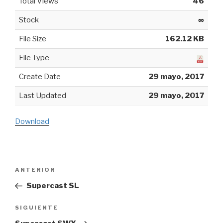
Total Views
46
Stock
∞
File Size
162.12 KB
File Type
Create Date
29 mayo, 2017
Last Updated
29 mayo, 2017
Download
Navegación
ANTERIOR
Entrada
de
anterior:
Supercast SL
entradas
SIGUIENTE
Siguiente
entrada