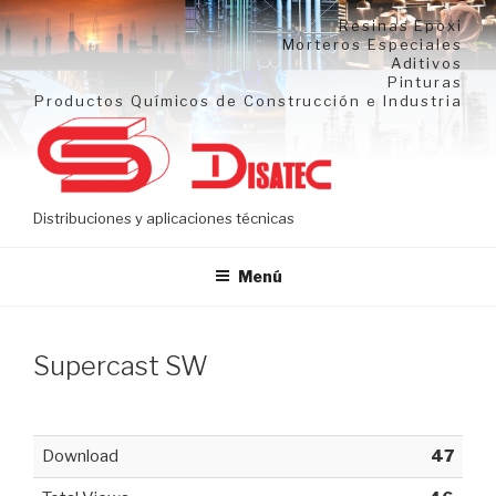
Ir
Resinas Epoxi
al
Morteros Especiales
Aditivos
contenido
Pinturas
Productos Químicos de Construcción e Industria
Distribuciones y aplicaciones técnicas
Menú
Supercast SW
Download
47