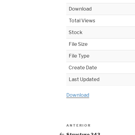
Download
Total Views
Stock
File Size
File Type
Create Date
Last Updated
Download
Navegación
ANTERIOR
Entrada
de
anterior:
Structuro 343