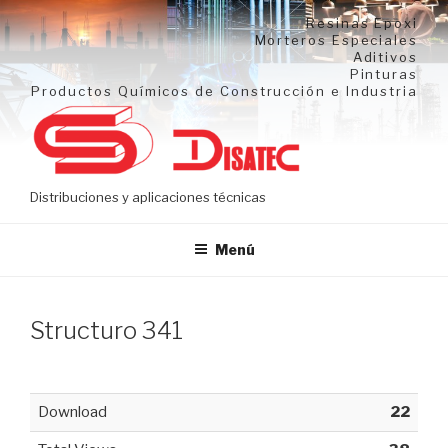
Ir
Resinas Epoxi
al
Morteros Especiales
Aditivos
contenido
Pinturas
Productos Químicos de Construcción e Industria
Distribuciones y aplicaciones técnicas
Menú
Structuro 341
Download
22