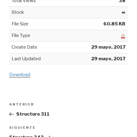
Total Views
38
Stock
∞
File Size
60.85 KB
File Type
Create Date
29 mayo, 2017
Last Updated
29 mayo, 2017
Download
Navegación
ANTERIOR
Entrada
de
anterior:
Structuro 311
entradas
SIGUIENTE
Siguiente
entrada