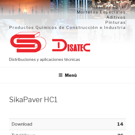
Ir
Resinas Epoxi
al
Morteros Especiales
Aditivos
contenido
Pinturas
Productos Químicos de Construcción e Industria
Distribuciones y aplicaciones técnicas
Menú
SikaPaver HC1
Download
14