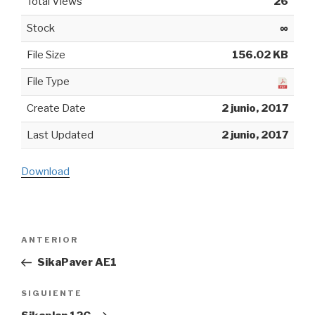
Total Views
26
Stock
∞
File Size
156.02 KB
File Type
Create Date
2 junio, 2017
Last Updated
2 junio, 2017
Download
Navegación
ANTERIOR
Entrada
de
anterior:
SikaPaver AE1
entradas
SIGUIENTE
Siguiente
entrada