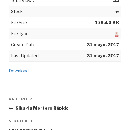
Total Views
22
Stock
∞
File Size
178.44 KB
File Type
Create Date
31 mayo, 2017
Last Updated
31 mayo, 2017
Download
Navegación
ANTERIOR
Entrada
de
anterior:
Sika 4a Mortero Rápido
entradas
SIGUIENTE
Siguiente
entrada