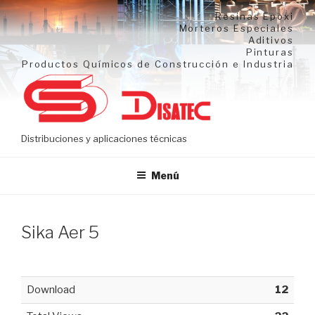
Ir
Resinas Epoxi
al
Morteros Especiales
Aditivos
contenido
Pinturas
Productos Químicos de Construcción e Industria
Distribuciones y aplicaciones técnicas
Menú
Sika Aer 5
Download
12