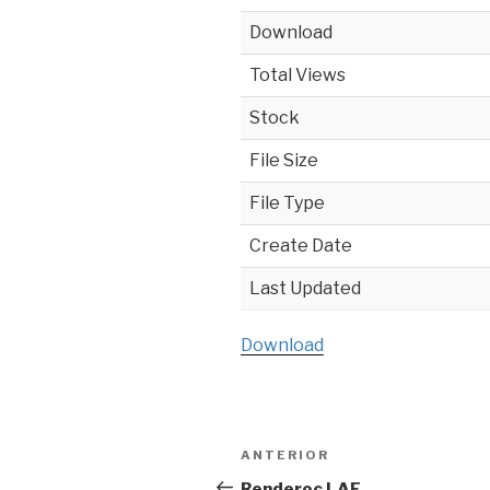
Download
Total Views
Stock
File Size
File Type
Create Date
Last Updated
Download
Navegación
ANTERIOR
Entrada
de
anterior:
Renderoc LAF