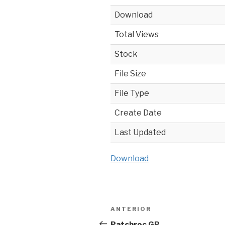
Download
Total Views
Stock
File Size
File Type
Create Date
Last Updated
Download
Navegación
ANTERIOR
Entrada
de
anterior:
Patchroc GP