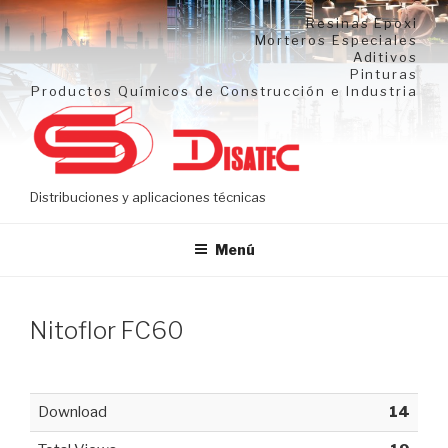
Ir
Resinas Epoxi
al
Morteros Especiales
Aditivos
contenido
Pinturas
Productos Químicos de Construcción e Industria
Distribuciones y aplicaciones técnicas
Menú
Nitoflor FC60
Download
14