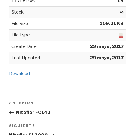
Total Views
19
Stock
∞
File Size
109.21 KB
File Type
Create Date
29 mayo, 2017
Last Updated
29 mayo, 2017
Download
Navegación
ANTERIOR
Entrada
de
anterior:
Nitoflor FC143
entradas
SIGUIENTE
Siguiente
entrada