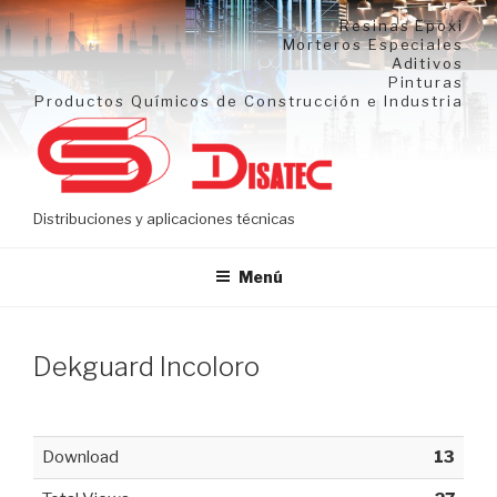
Ir
Resinas Epoxi
al
Morteros Especiales
Aditivos
contenido
Pinturas
Productos Químicos de Construcción e Industria
Distribuciones y aplicaciones técnicas
Menú
Dekguard Incoloro
Download
13