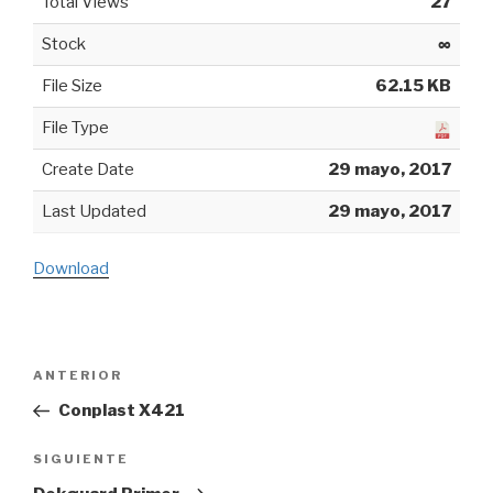
Total Views
27
Stock
∞
File Size
62.15 KB
File Type
Create Date
29 mayo, 2017
Last Updated
29 mayo, 2017
Download
Navegación
ANTERIOR
Entrada
de
anterior:
Conplast X421
entradas
SIGUIENTE
Siguiente
entrada